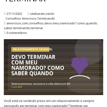
27/11/2022
sitebarato.net.br
Conselhos Amorosos
,
Terminando
amorosos
,
com
,
conselhos
,
devo
,
meu
,
namorado? como
,
quando
,
saber
,
terminando
,
terminar
0 comentários
Você está se sentindo preso em um relacionamento e sempre
pensando em terminar com meu namorado? Terminar um