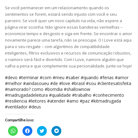
Se você permanecer em um relacionamento quando os
sentimentos se forem, estará sendo injusto com você e seu
parceiro. Se você quer um novo capítulo na vida, não espere a
página virar sozinha. Não ignore essas bandeiras vermelhas –
economize tempo e desgosto e siga em frente. Se encontrar o amor
novamente parece uma tarefa, não se preocupe. O I Love está aqui
para o seu resgate – com algoritmos de compatibilidade
inteligentes, filtros exclusivos e recursos de comunicação robustos,
o namoro será fácil e divertido. Com I Love, namore alguém que
valha a pena e que complemente sua personalidade. Junte-se hoje!
#devo #terminar #com #meu #saber #quando #ferias #amor
#melhor #aindasoueu #de #love #brasil #sou #clientesatisfeita
#namorado? como #bomdia #shallownow
#madrugadadeleitura #qualidade #trabalho #conhecimento
#resiliencia #leitores #atender #amo #paz #kitmadrugada
#ventilador #deus
Compartilhe isso:
Clique
Clique
Clique
Clique
para
para
para
para
compartilhar
compartilhar
compartilhar
compartilhar