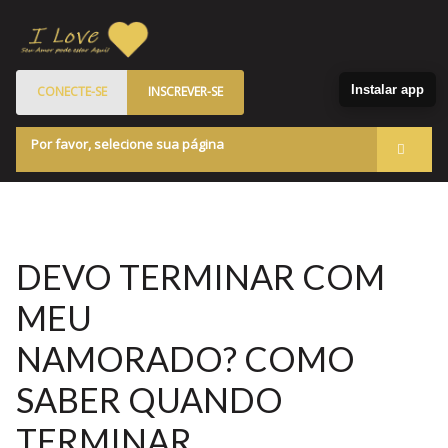
Instalar app
CONECTE-SE
INSCREVER-SE
Por favor, selecione sua página
Acessar
Membros
Quem Somos
DEVO TERMINAR COM
Programa de Patrocinados
MEU
Marketplace
NAMORADO? COMO
Blog
SABER QUANDO
TERMINAR