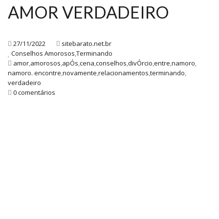
AMOR VERDADEIRO
27/11/2022
sitebarato.net.br
Conselhos Amorosos
,
Terminando
amor
,
amorosos
,
apÓs
,
cena
,
conselhos
,
divÓrcio
,
entre
,
namoro
,
namoro. encontre
,
novamente
,
relacionamentos
,
terminando
,
verdadeiro
0 comentários