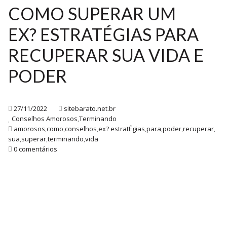
COMO SUPERAR UM
EX? ESTRATÉGIAS PARA
RECUPERAR SUA VIDA E
PODER
27/11/2022
sitebarato.net.br
Conselhos Amorosos
,
Terminando
amorosos
,
como
,
conselhos
,
ex? estratÉgias
,
para
,
poder
,
recuperar
,
sua
,
superar
,
terminando
,
vida
0 comentários