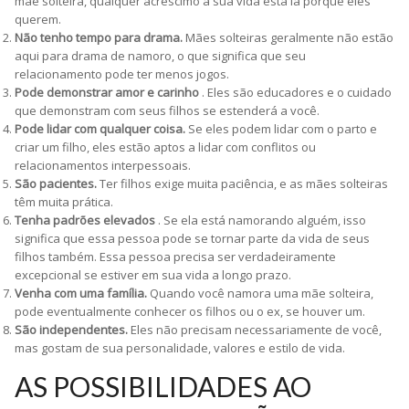
mãe solteira, qualquer acréscimo à sua vida está lá porque eles
querem.
Não tenho tempo para drama.
Mães solteiras geralmente não estão
aqui para drama de namoro, o que significa que seu
relacionamento pode ter menos jogos.
Pode demonstrar amor e carinho
. Eles são educadores e o cuidado
que demonstram com seus filhos se estenderá a você.
Pode lidar com qualquer coisa.
Se eles podem lidar com o parto e
criar um filho, eles estão aptos a lidar com conflitos ou
relacionamentos interpessoais.
São pacientes.
Ter filhos exige muita paciência, e as mães solteiras
têm muita prática.
Tenha padrões elevados
. Se ela está namorando alguém, isso
significa que essa pessoa pode se tornar parte da vida de seus
filhos também. Essa pessoa precisa ser verdadeiramente
excepcional se estiver em sua vida a longo prazo.
Venha com uma família.
Quando você namora uma mãe solteira,
pode eventualmente conhecer os filhos ou o ex, se houver um.
São independentes.
Eles não precisam necessariamente de você,
mas gostam de sua personalidade, valores e estilo de vida.
AS POSSIBILIDADES AO