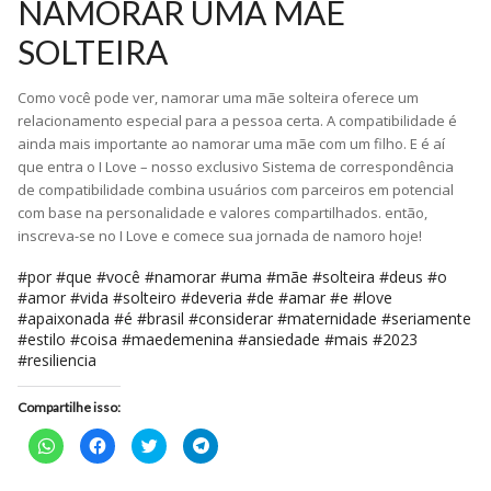
NAMORAR UMA MÃE
SOLTEIRA
Como você pode ver, namorar uma mãe solteira oferece um
relacionamento especial para a pessoa certa. A compatibilidade é
ainda mais importante ao namorar uma mãe com um filho. E é aí
que entra o I Love – nosso exclusivo Sistema de correspondência
de compatibilidade combina usuários com parceiros em potencial
com base na personalidade e valores compartilhados. então,
inscreva-se no I Love e comece sua jornada de namoro hoje!
#por #que #você #namorar #uma #mãe #solteira #deus #o
#amor #vida #solteiro #deveria #de #amar #e #love
#apaixonada #é #brasil #considerar #maternidade #seriamente
#estilo #coisa #maedemenina #ansiedade #mais #2023
#resiliencia
Compartilhe isso:
Clique
Clique
Clique
Clique
para
para
para
para
compartilhar
compartilhar
compartilhar
compartilhar
no
no
no
no