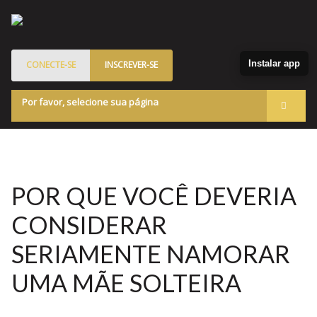
Instalar app
CONECTE-SE
INSCREVER-SE
Por favor, selecione sua página
Acessar
Membros
Quem Somos
POR QUE VOCÊ DEVERIA
Programa de Patrocinados
CONSIDERAR
Marketplace
SERIAMENTE NAMORAR
Blog
UMA MÃE SOLTEIRA