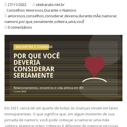
27/11/2022
sitebarato.net.br
Conselhos Amorosos
,
Durante o Namoro
amorosos
,
conselhos
,
considerar
,
deveria
,
durante
,
mÃe
,
namorar
,
namoro
,
por
,
que
,
seriamente
,
solteira
,
uma
,
vocÊ
0 comentários
Em 2021, cerca de um quarto de todas as crianças viviam em lares
monoparentais. O que significa que, em algum momento de sua
jornada de namoro, você pode começar a namorar uma mãe
solteira. Namorar mães solteiras é diferente de namorar pessoas