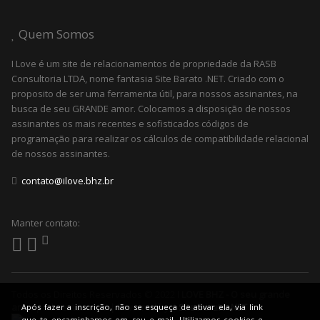
Quem Somos
I Love é um site de relacionamentos de propriedade da RASB
Consultoria LTDA, nome fantasia Site Barato .NET. Criado com o
proposito de ser uma ferramenta útil, para nossos assinantes, na
busca de seu GRANDE amor. Colocamos a disposição de nossos
assinantes os mais recentes e sofisticados códigos de
programação para realizar os cálculos de compatibilidade relacional
de nossos assinantes.
contato@ilove.bhz.br
Manter contato:
Todos os Direitos Reservados © 2022
I LOVE BHZ - O seu grande
amor pode estar aqui! | Powered by |
Site Barato .NET
Após fazer a inscrição, não se esqueça de ativar ela, via link
que te encaminhamos em seu e-mail. Utilizamos cookies e