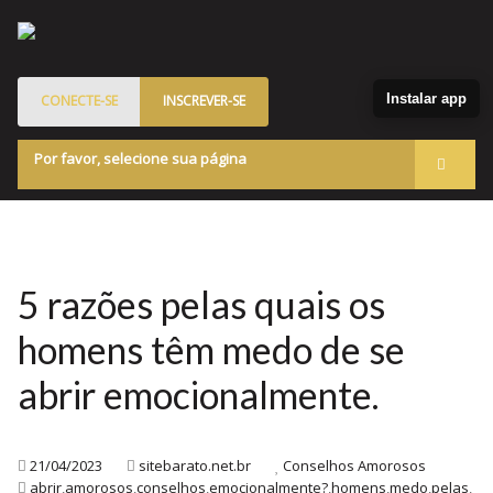
Instalar app
CONECTE-SE
INSCREVER-SE
Por favor, selecione sua página
Acessar
Membros
Quem Somos
5 razões pelas quais os
Programa de Patrocinados
homens têm medo de se
Marketplace
abrir emocionalmente.
Blog
21/04/2023
sitebarato.net.br
Conselhos Amorosos
abrir
,
amorosos
,
conselhos
,
emocionalmente?
,
homens
,
medo
,
pelas
,