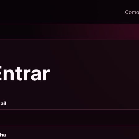
Como 
Entrar
ail
ha