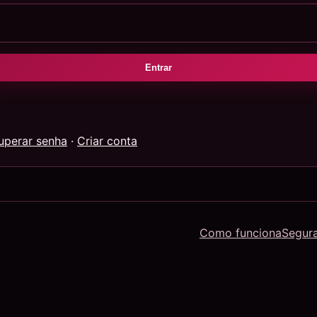
Entrar
uperar senha
·
Criar conta
Como funciona
Segur