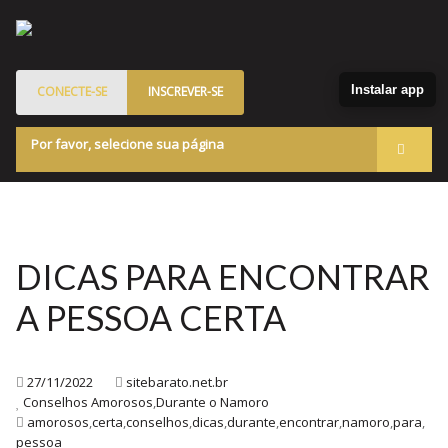
Instalar app
CONECTE-SE
INSCREVER-SE
Por favor, selecione sua página
Acessar
Membros
Quem Somos
DICAS PARA ENCONTRAR
Programa de Patrocinados
A PESSOA CERTA
Marketplace
Blog
27/11/2022
sitebarato.net.br
Conselhos Amorosos
,
Durante o Namoro
amorosos
,
certa
,
conselhos
,
dicas
,
durante
,
encontrar
,
namoro
,
para
,
pessoa