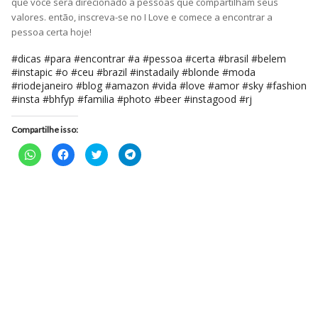
que você será direcionado a pessoas que compartilham seus
valores. então, inscreva-se no I Love e comece a encontrar a
pessoa certa hoje!
#dicas #para #encontrar #a #pessoa #certa #brasil #belem
#instapic #o #ceu #brazil #instadaily #blonde #moda
#riodejaneiro #blog #amazon #vida #love #amor #sky #fashion
#insta #bhfyp #familia #photo #beer #instagood #rj
Compartilhe isso:
Clique
Clique
Clique
Clique
para
para
para
para
compartilhar
compartilhar
compartilhar
compartilhar
no
no
no
no
WhatsApp(abre
Facebook(abre
Twitter(abre
Telegram(abre
em
em
em
em
nova
nova
nova
nova
janela)
janela)
janela)
janela)