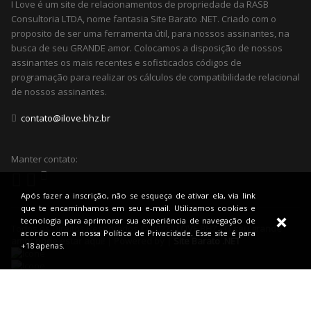
I Love é um site de relacionamentos de propriedade da RASB
Consultoria LTDA, nome fantasia Site Barato .NET. Criado com o
proposito de ser uma ferramenta útil, para nossos assinantes, na
busca de seu GRANDE amor. Colocamos a disposição de nossos
assinantes os mais recentes e sofisticados códigos de
programação para realizar os cálculos de compatibilidade relacional
de nossos assinantes.
contato@ilove.bhz.br
Manter contato:
Após fazer a inscrição, não se esqueça de ativar ela, via link
que te encaminhamos em seu e-mail. Utilizamos cookies e
tecnologia para aprimorar sua experiência de navegação de
Todos os Direitos Reservados © 2022
I LOVE BHZ - O seu grande
acordo com a nossa Política de Privacidade. Esse site é para
amor pode estar aqui! | Powered by |
Site Barato .NET
+18 apenas.