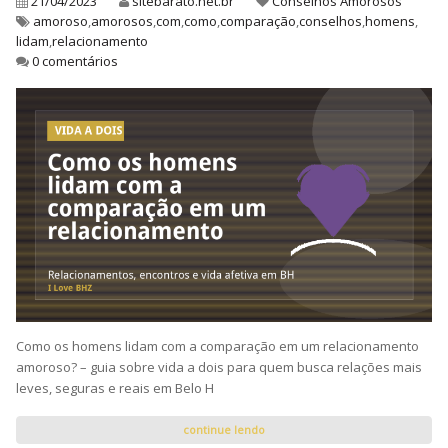
21/04/2023
sitebarato.net.br
Conselhos Amorosos
amoroso
,
amorosos
,
com
,
como
,
comparação
,
conselhos
,
homens
,
lidam
,
relacionamento
0 comentários
Como os homens lidam com a comparação em um relacionamento
amoroso? – guia sobre vida a dois para quem busca relações mais
leves, seguras e reais em Belo H
continue lendo