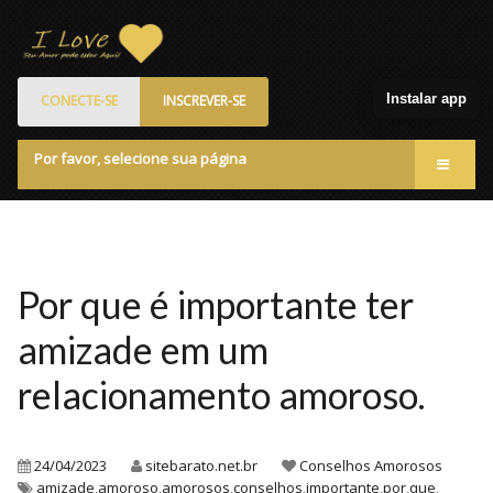
Instalar app
CONECTE-SE
INSCREVER-SE
Por favor, selecione sua página
Acessar
Membros
Quem Somos
Por que é importante ter
Programa de Patrocinados
amizade em um
Marketplace
relacionamento amoroso.
Blog
24/04/2023
sitebarato.net.br
Conselhos Amorosos
amizade
,
amoroso
,
amorosos
,
conselhos
,
importante
,
por
,
que
,