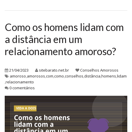
Como os homens lidam com
a distância em um
relacionamento amoroso?
21/04/2023
sitebarato.net.br
Conselhos Amorosos
amoroso
,
amorosos
,
com
,
como
,
conselhos
,
distância
,
homens
,
lidam
,
relacionamento
0 comentários