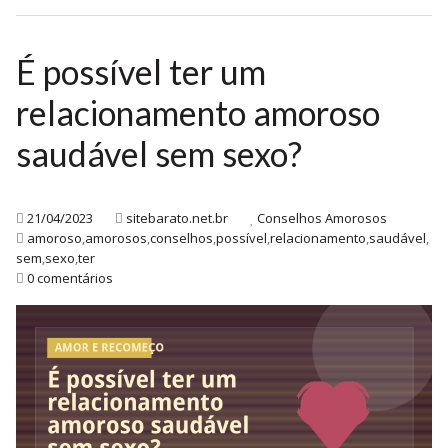
É possível ter um
relacionamento amoroso
saudável sem sexo?
21/04/2023
sitebarato.net.br
Conselhos Amorosos
amoroso
,
amorosos
,
conselhos
,
possível
,
relacionamento
,
saudável
,
sem
,
sexo
,
ter
0 comentários