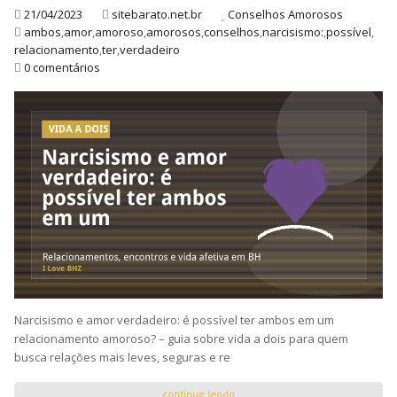
21/04/2023
sitebarato.net.br
Conselhos Amorosos
ambos
,
amor
,
amoroso
,
amorosos
,
conselhos
,
narcisismo:
,
possível
,
relacionamento
,
ter
,
verdadeiro
0 comentários
Narcisismo e amor verdadeiro: é possível ter ambos em um
relacionamento amoroso? – guia sobre vida a dois para quem
busca relações mais leves, seguras e re
continue lendo