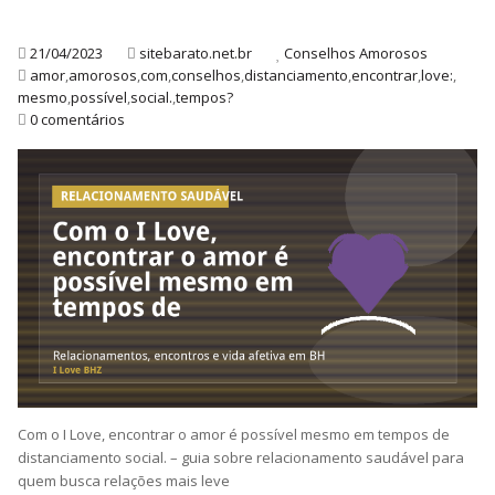
21/04/2023
sitebarato.net.br
Conselhos Amorosos
amor
,
amorosos
,
com
,
conselhos
,
distanciamento
,
encontrar
,
love:
,
mesmo
,
possível
,
social.
,
tempos?
0 comentários
Com o I Love, encontrar o amor é possível mesmo em tempos de
distanciamento social. – guia sobre relacionamento saudável para
quem busca relações mais leve