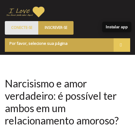
Instalar app
CONECTE-SE
INSCREVER-SE
Por favor, selecione sua página
Acessar
Membros
Quem Somos
Narcisismo e amor
Programa de Patrocinados
verdadeiro: é possível ter
Marketplace
ambos em um
Blog
relacionamento amoroso?