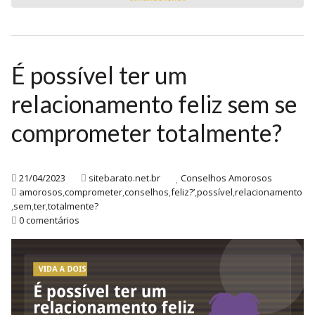
É possível ter um
relacionamento feliz sem se
comprometer totalmente?
21/04/2023
sitebarato.net.br
Conselhos Amorosos
amorosos
,
comprometer
,
conselhos
,
feliz?’
,
possível
,
relacionamento
,
sem
,
ter
,
totalmente?
0 comentários