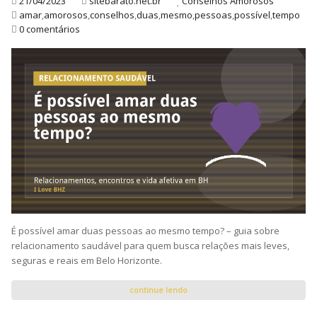
21/04/2023
sitebarato.net.br
Conselhos Amorosos
amar
,
amorosos
,
conselhos
,
duas
,
mesmo
,
pessoas
,
possível
,
tempo
0 comentários
É possível amar duas pessoas ao mesmo tempo? – guia sobre
relacionamento saudável para quem busca relações mais leves,
seguras e reais em Belo Horizonte.
continue lendo