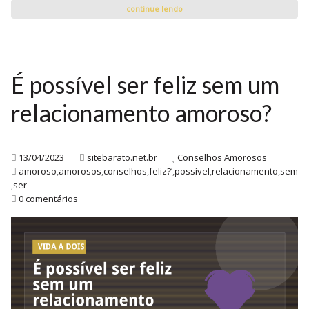
continue lendo
É possível ser feliz sem um
relacionamento amoroso?
13/04/2023
sitebarato.net.br
Conselhos Amorosos
amoroso
,
amorosos
,
conselhos
,
feliz?’
,
possível
,
relacionamento
,
sem
,
ser
0 comentários